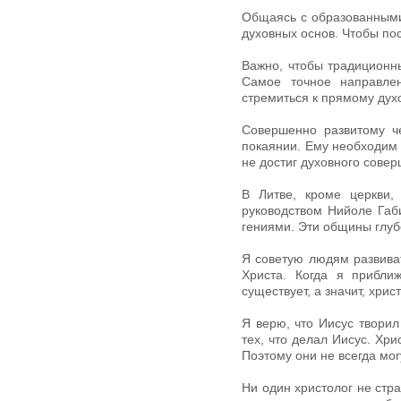
Общаясь с образованными
духовных основ. Чтобы по
Важно, чтобы традиционн
Самое точное направле
стремиться к прямому дух
Совершенно развитому ч
покаянии. Ему необходим 
не достиг духовного совер
В Литве, кроме церкви,
руководством Нийоле Габ
гениями. Эти общины глуб
Я советую людям развива
Христа. Когда я прибли
существует, а значит, хри
Я верю, что Иисус творил
тех, что делал Иисус. Хр
Поэтому они не всегда могу
Ни один христолог не стр