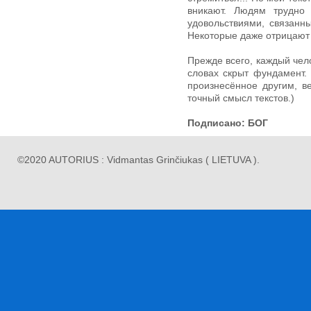
вникают. Людям трудно
удовольствиями, связанн
Некоторые даже отрицают с
Прежде всего, каждый че
словах скрыт фундамент.
произнесённое другим, в
точный смысл текстов.)
Подписано: БОГ
©2020 AUTORIUS : Vidmantas Grinčiukas ( LIETUVA ).