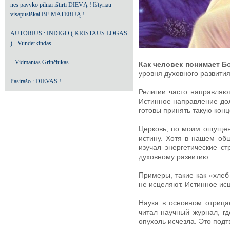
nes pavyko pilnai ištirti DIEVĄ ! Ištyriau
visapusiškai BE MATERIJĄ !
AUTORIUS : INDIGO ( KRISTAUS LOGAS
) - Vunderkindas.
– Vidmantas Grinčiukas -
Как человек понимает Б
уровня духовного развития
Pasirašo : DIEVAS !
Религии часто направляют
Истинное направление до
готовы принять такую кон
Церковь, по моим ощущен
истину. Хотя в нашем общ
изучал энергетические с
духовному развитию.
Примеры, такие как «хлеб
не исцеляют. Истинное ис
Наука в основном отрица
читал научный журнал, г
опухоль исчезла. Это под