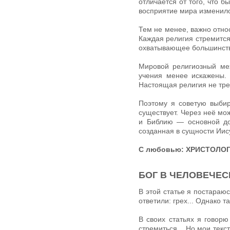
отличается от того, что б
восприятие мира изменило
Тем не менее, важно отно
Каждая религия стремится
охватывающее большинств
Мировой религиозный мех
учения менее искажены. 
Настоящая религия не треб
Поэтому я советую выбир
существует. Через неё мо
и Библию — основной док
созданная в сущности Иис
С любовью: ХРИСТОЛОГ
БОГ В ЧЕЛОВЕЧЕ
В этой статье я постараю
ответили: грех... Однако т
В своих статьях я говорю
стремиться... Но мои тек