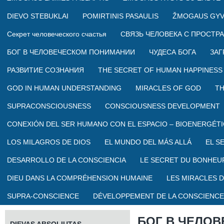
DIEVO STEBUKLAI
POMIRTINIS PASAULIS
ŽMOGAUS GYV
Секрет человеческого счастья
СВЯЗЬ ЧЕЛОВЕКА С ПРОСТР
БОГ В ЧЕЛОВЕЧЕСКОМ ПОНИМАНИИ
ЧУДЕСА БОГА
ЗАГ
РАЗВИТИЕ СОЗНАНИЯ
THE SECRET OF HUMAN HAPPINESS
GOD IN HUMAN UNDERSTANDING
MIRACLES OF GOD
TH
SUPRACONSCIOUSNESS
CONSCIOUSNESS DEVELOPMENT
CONEXIÓN DEL SER HUMANO CON EL ESPACIO – BIOENERGÉTI
LOS MILAGROS DE DIOS
EL MUNDO DEL MÁS ALLÁ
EL S
DESARROLLO DE LA CONSCIENCIA
LE SECRET DU BONHEU
DIEU DANS LA COMPRÉHENSION HUMAINE
LES MIRACLES D
SUPRA-CONSCIENCE
DÉVELOPPEMENT DE LA CONSCIENCE
БОГ В ЧЕЛО