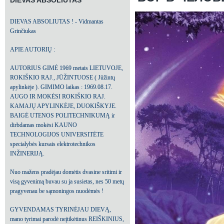
DIEVAS ABSOLIUTAS
DIEVAS ABSOLIUTAS ! - Vidmantas
Grinčiukas
APIE AUTORIŲ :
AUTORIUS GIMĖ 1969 metais LIETUVOJE,
ROKIŠKIO RAJ., JŪŽINTUOSE ( Jūžintų
apylinkėje ). GIMIMO laikas : 1969.08.17.
AUGO IR MOKĖSI ROKIŠKIO RAJ.
KAMAJŲ APYLINKĖJE, DUOKIŠKYJE.
BAIGĖ UTENOS POLITECHNIKUMĄ ir
dirbdamas mokėsi KAUNO
TECHNOLOGIJOS UNIVERSITĖTE
specialybės kursais elektrotechnikos
INŽINERIJĄ.
Nuo mažens pradėjau domėtis dvasine sritimi ir
visą gyvenimą buvau su ja susietas, nes 50 metų
pragyvenau be sąmoningos nuodėmės !
GYVENDAMAS TYRINĖJAU DIEVĄ,
mano tyrimai parodė neįtikėtinus REIŠKINIUS,