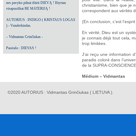
nes pavyko pilnai ištirti DIEVĄ ! Ištyriau
christianisme, bien que je n
visapusiškai BE MATERIJĄ !
correspondent aux vérités de
AUTORIUS : INDIGO ( KRISTAUS LOGAS
(En conclusion, c’est l’espri
) - Vunderkindas.
En vérité, Dieu est un sys
– Vidmantas Grinčiukas -
je connais déjà tout cela, 
trop limitées.
Pasirašo : DIEVAS !
J’ai reçu une information d
paradis coloré dans l’unive
de la SUPRA-CONSCIENCE, c
Médium – Vidmantas
©2020 AUTORIUS : Vidmantas Grinčiukas ( LIETUVA ).