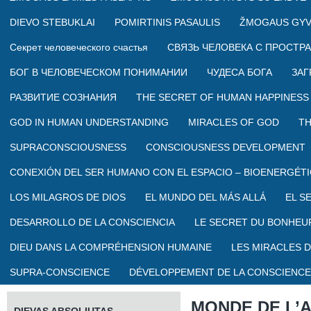
DIEVO STEBUKLAI
POMIRTINIS PASAULIS
ŽMOGAUS GYV
Секрет человеческого счастья
СВЯЗЬ ЧЕЛОВЕКА С ПРОСТР
БОГ В ЧЕЛОВЕЧЕСКОМ ПОНИМАНИИ
ЧУДЕСА БОГА
ЗАГ
РАЗВИТИЕ СОЗНАНИЯ
THE SECRET OF HUMAN HAPPINESS
GOD IN HUMAN UNDERSTANDING
MIRACLES OF GOD
TH
SUPRACONSCIOUSNESS
CONSCIOUSNESS DEVELOPMENT
CONEXIÓN DEL SER HUMANO CON EL ESPACIO – BIOENERGÉTI
LOS MILAGROS DE DIOS
EL MUNDO DEL MÁS ALLÁ
EL S
DESARROLLO DE LA CONSCIENCIA
LE SECRET DU BONHEU
DIEU DANS LA COMPRÉHENSION HUMAINE
LES MIRACLES D
SUPRA-CONSCIENCE
DÉVELOPPEMENT DE LA CONSCIENCE
MONDE DE L’