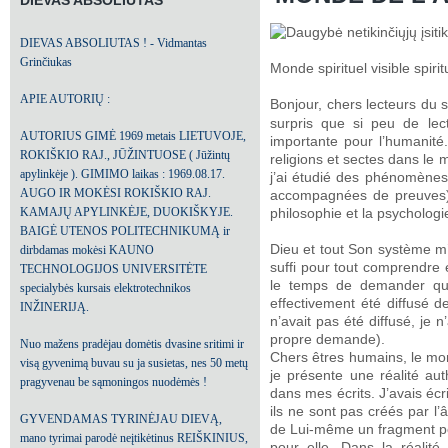
DIEVAS ABSOLIUTAS
DIEVAS ABSOLIUTAS ! - Vidmantas
Grinčiukas
Monde spirituel visible spir
APIE AUTORIŲ :
Bonjour, chers lecteurs du 
surpris que si peu de lecte
AUTORIUS GIMĖ 1969 metais LIETUVOJE,
importante pour l’humanité
ROKIŠKIO RAJ., JŪŽINTUOSE ( Jūžintų
religions et sectes dans le
apylinkėje ). GIMIMO laikas : 1969.08.17.
j’ai étudié des phénomènes 
AUGO IR MOKĖSI ROKIŠKIO RAJ.
accompagnées de preuves), 
KAMAJŲ APYLINKĖJE, DUOKIŠKYJE.
philosophie et la psycholog
BAIGĖ UTENOS POLITECHNIKUMĄ ir
Dieu et tout Son système m’
dirbdamas mokėsi KAUNO
suffi pour tout comprendre 
TECHNOLOGIJOS UNIVERSITĖTE
le temps de demander quel
specialybės kursais elektrotechnikos
effectivement été diffusé d
INŽINERIJĄ.
n’avait pas été diffusé, je
propre demande).
Nuo mažens pradėjau domėtis dvasine sritimi ir
Chers êtres humains, le mom
visą gyvenimą buvau su ja susietas, nes 50 metų
je présente une réalité aut
pragyvenau be sąmoningos nuodėmės !
dans mes écrits. J’avais écr
ils ne sont pas créés par l’
GYVENDAMAS TYRINĖJAU DIEVĄ,
de Lui-même un fragment pou
mano tyrimai parodė neįtikėtinus REIŠKINIUS,
pour elle. Dans la réalité