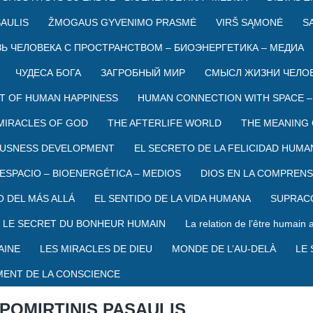
SAULIS
ŽMOGAUS GYVENIMO PRASMĖ
VIRŠ SĄMONĖ
S
Ь ЧЕЛОВЕКА С ПРОСТРАНСТВОМ – БИОЭНЕРГЕТИКА – МЕДИА
ЧУДЕСА БОГА
ЗАГРОБНЫЙ МИР
СМЫСЛ ЖИЗНИ ЧЕЛО
T OF HUMAN HAPPINESS
HUMAN CONNECTION WITH SPACE –
MIRACLES OF GOD
THE AFTERLIFE WORLD
THE MEANING 
USNESS DEVELOPMENT
EL SECRETO DE LA FELICIDAD HUMA
ESPACIO – BIOENERGÉTICA – MEDIOS
DIOS EN LA COMPREN
 DEL MÁS ALLÁ
EL SENTIDO DE LA VIDA HUMANA
SUPRAC
LE SECRET DU BONHEUR HUMAIN
La relation de l’être humain
AINE
LES MIRACLES DE DIEU
MONDE DE L’AU-DELÀ
LE 
ENT DE LA CONSCIENCE
POMIRTINIS PASAULIS