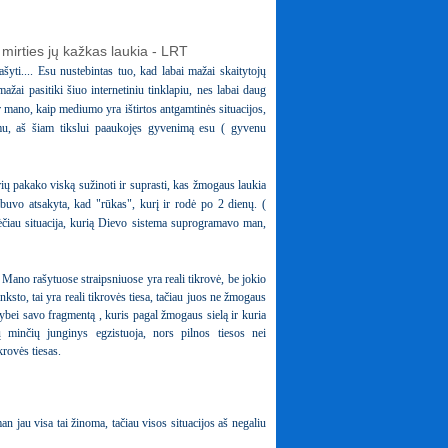
ašyti.... Esu nustebintas tuo, kad labai mažai skaitytojų
ažai pasitiki šiuo internetiniu tinklapiu, nes labai daug
i, ir mano, kaip mediumo yra ištirtos antgamtinės situacijos,
jimu, aš šiam tikslui paaukojęs gyvenimą esu ( gyvenu
ių pakako viską sužinoti ir suprasti, kas žmogaus laukia
uvo atsakyta, kad "rūkas", kurį ir rodė po 2 dienų. (
ėčiau situacija, kurią Dievo sistema suprogramavo man,
. Mano rašytuose straipsniuose yra reali tikrovė, be jokio
ksto, tai yra reali tikrovės tiesa, tačiau juos ne žmogaus
vybei savo fragmentą , kuris pagal žmogaus sielą ir kuria
minčių junginys egzistuoja, nors pilnos tiesos nei
rovės tiesas.
n jau visa tai žinoma, tačiau visos situacijos aš negaliu