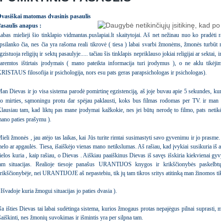
vasiškai matomas dvasinis pasaulis
Pasaulis anapus :
abas mielieji šio tinklapio vidmantas.puslapiai.lt skaitytojai. Aš net nežinau nuo ko pradėti r
psilanko čia, nes čia yra rašoma reali tikrovė ( tiesa ) labai svarbi žmonėms, žmonės turbūt m
gzistuoja religijų ir sektų pasaulyje..... tačiau šis tinklapis nepriklauso jokiai religijai ar sekta
aremtos ištirtais įrodymais ( mano pateikta informacija turi įrodymus ), o ne aklu tikė
RISTAUS filosofija ir psichologija, nors esu pats geras parapsichologas ir psichologas).
an Dievas ir jo visa sistema parodė pomirtinę egzistenciją, aš joje buvau apie 5 sekundes, kur
o mirties, sąmoningu protu dar spėjau paklausti, koks bus filmas rodomas per TV. ir man b
lausiau tam, kad liktų pas mane įrodymai kažkokie, nes jei būtų nerodę to filmo, pats netik
ano paties prašymu ).
ieli žmonės , jau atėjo tas laikas, kai Jūs turite rimtai susimastyti savo gyvenimu ir jo prasme
elo ar apgaulės. Tiesa, išaiškėjo vienas mano netikslumas. Aš rašiau, kad įvykiai susikuria iš an
ielos kuria , kaip rašiau, o Dievas . Aiškiau paaiškinus Dievas iš savęs išskiria kiekvienai gy
am situacijas. Realioje tiesoje panašus URANTIJOS knygos ir krikščionybės paskelbtų 
rikščionybėje, nei URANTIJOJE aš nepastebiu, tik jų tam tikros sritys atitinką man žinomos tik
 Išvadoje kuria žmogui situacijas jo paties dvasia ).
a išties Dievas tai labai sudėtinga sistema, kurios žmogaus protas nepajėgus pilnai suprasti, ma
šaiškinti, nes žmonių suvokimas ir išmintis yra per silpna tam.