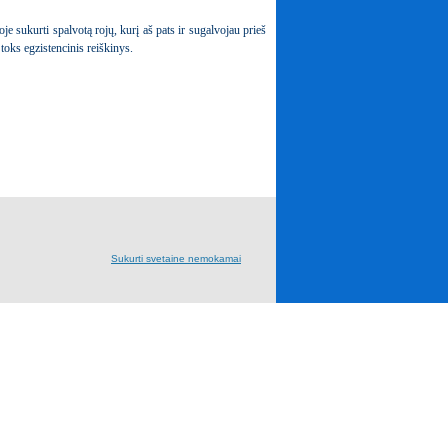
 sukurti spalvotą rojų, kurį aš pats ir sugalvojau prieš
 egzistencinis reiškinys.
Sukurti svetaine nemokamai