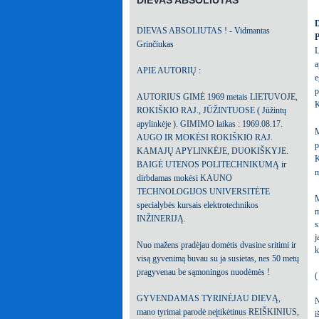
DIEVAS ABSOLIUTAS
D
DIEVAS ABSOLIUTAS ! - Vidmantas
Grinčiukas
L
a
APIE AUTORIŲ :
e
p
AUTORIUS GIMĖ 1969 metais LIETUVOJE,
K
ROKIŠKIO RAJ., JŪŽINTUOSE ( Jūžintų
apylinkėje ). GIMIMO laikas : 1969.08.17.
M
AUGO IR MOKĖSI ROKIŠKIO RAJ.
p
KAMAJŲ APYLINKĖJE, DUOKIŠKYJE.
K
BAIGĖ UTENOS POLITECHNIKUMĄ ir
m
dirbdamas mokėsi KAUNO
TECHNOLOGIJOS UNIVERSITĖTE
M
specialybės kursais elektrotechnikos
m
INŽINERIJĄ.
s
j
Nuo mažens pradėjau domėtis dvasine sritimi ir
k
visą gyvenimą buvau su ja susietas, nes 50 metų
pragyvenau be sąmoningos nuodėmės !
(
GYVENDAMAS TYRINĖJAU DIEVĄ,
N
mano tyrimai parodė neįtikėtinus REIŠKINIUS,
i