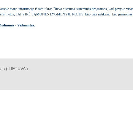
asiekė mane informacija iš tam tikros Dievo sistemos sisteminės programos, kad pavyko visatoje
elis metus, TAI VIRŠ SĄMONĖS LYGMENYJE ROJUS, kuo pats netikėjau, kad įmanomas toks
ediumas - Vidmantas.
as ( LIETUVA ).