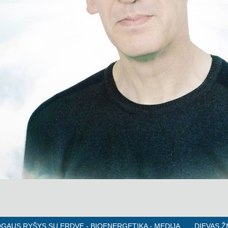
GAUS RYŠYS SU ERDVE - BIOENERGETIKA - MEDIJA
DIEVAS 